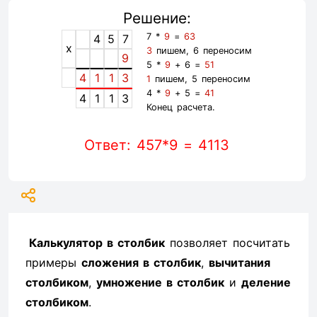
Решение:
7 *
9
=
63
4
5
7
x
3
пишем, 6 переносим
9
5 *
9
+ 6 =
51
4
1
1
3
1
пишем, 5 переносим
4 *
9
+ 5 =
41
4
1
1
3
Конец расчета.
Ответ: 457*9 = 4113
Калькулятор в столбик
позволяет посчитать
примеры
сложения в столбик
,
вычитания
столбиком
,
умножение в столбик
и
деление
столбиком
.