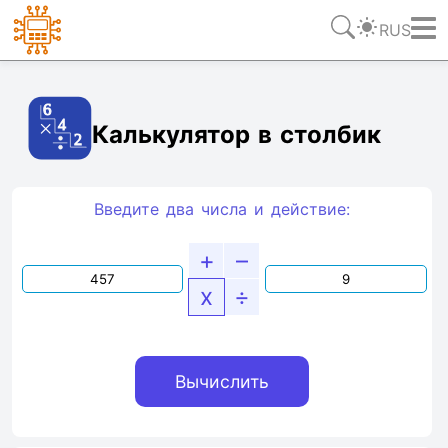
RUS
Ссылка
Текст
HTML
Виджет
Калькулятор в столбик
Введите два числа и действие:
+
–
x
÷