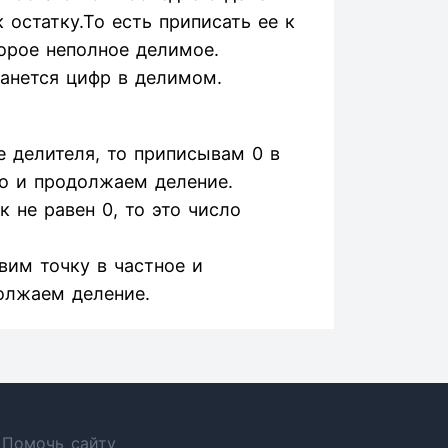
остатку.То есть приписать ее к
орое неполное делимое.
танется цифр в делимом.
 делителя, то приписывам 0 в
о и продолжаем деление.
 не равен 0, то это число
авим точку в частное и
олжаем деление.
Помочь сайту