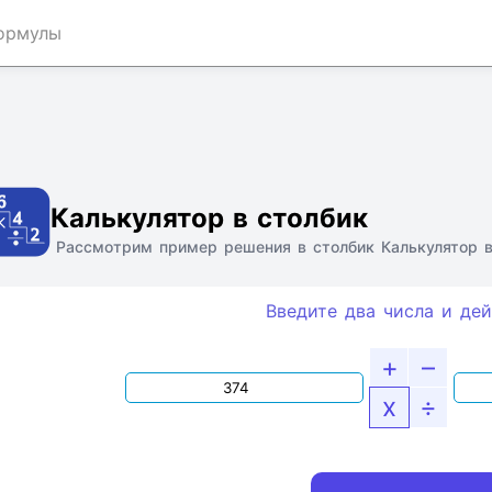
ормулы
Ссылка
Текст
HTML
Виджет
Калькулятор в столбик
Рассмотрим пример решения в столбик Калькулятор в
Введите два числа и дей
+
–
x
÷