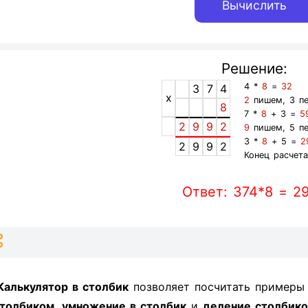
Решение:
4 *
8
=
32
3
7
4
x
2
пишем, 3 п
8
7 *
8
+ 3 =
5
2
9
9
2
9
пишем, 5 п
3 *
8
+ 5 =
2
2
9
9
2
Конец расчета
Ответ: 374*8 = 2
Калькулятор в столбик
позволяет посчитать пример
толбиком
,
умножение в столбик
и
деление столбик