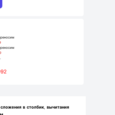
ереносим
9
ереносим
9
.
992
ы
сложения в столбик
,
вычитания
ом
.