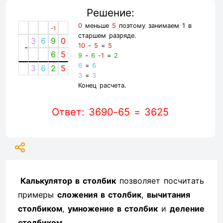
Решение:
0
меньше
5
поэтому занимаем 1 в
-1
старшем разряде.
3
6
9
0
10
-
5
=
5
-
6
5
9
-
6
-1
=
2
6
=
6
3
6
2
5
3
=
3
Конец расчета.
Ответ: 3690-65 = 3625
Калькулятор в столбик
позволяет посчитать
примеры
сложения в столбик
,
вычитания
столбиком
,
умножение в столбик
и
деление
столбиком
.