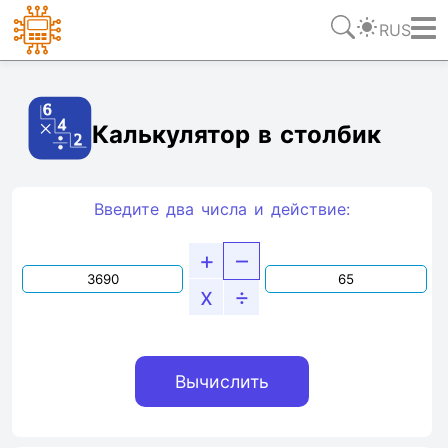
RUS
Ссылка
Текст
HTML
Виджет
Калькулятор в столбик
Введите два числа и действие:
+
–
x
÷