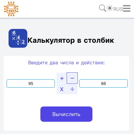
RUS
Ссылка
Текст
HTML
Виджет
Калькулятор в столбик
Введите два числа и действие:
+
–
x
÷