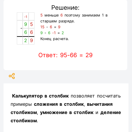
Решение:
5
меньше
6
поэтому занимаем 1 в
-1
старшем разряде.
9
5
15
-
6
=
9
-
6
6
9
-
6
-1
=
2
Конец расчета.
2
9
Ответ: 95-66 = 29
Калькулятор в столбик
позволяет посчитать
примеры
сложения в столбик
,
вычитания
столбиком
,
умножение в столбик
и
деление
столбиком
.