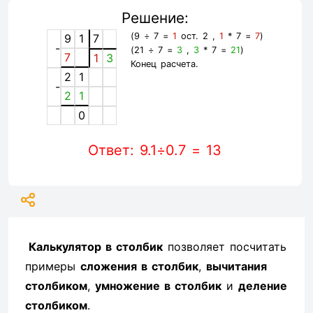
Решение:
(9 ÷ 7 =
1
ост. 2 ,
1
* 7 =
7
)
9
1
7
-
(21 ÷ 7 =
3
,
3
* 7 =
21
)
7
1
3
Конец расчета.
2
1
-
2
1
0
Ответ: 9.1÷0.7 = 13
Калькулятор в столбик
позволяет посчитать
примеры
сложения в столбик
,
вычитания
столбиком
,
умножение в столбик
и
деление
столбиком
.