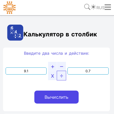
RUS
Ссылка
Текст
HTML
Виджет
Калькулятор в столбик
Введите два числа и действие:
+
–
x
÷