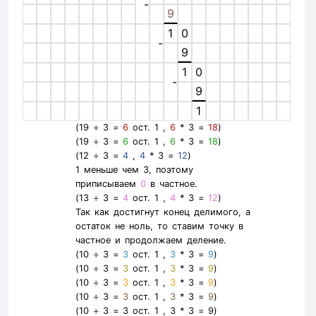
-
9
1
0
-
9
1
0
-
9
1
(19 ÷ 3 =
6
ост. 1 ,
6
* 3 =
18
)
(19 ÷ 3 =
6
ост. 1 ,
6
* 3 =
18
)
(12 ÷ 3 =
4
,
4
* 3 =
12
)
1 меньше чем 3, поэтому
приписываем
0
в частное.
(13 ÷ 3 =
4
ост. 1 ,
4
* 3 =
12
)
Так как достигнут конец делимого, а
остаток не ноль, то ставим точку в
частное и продолжаем деление.
(10 ÷ 3 =
3
ост. 1 ,
3
* 3 =
9
)
(10 ÷ 3 =
3
ост. 1 ,
3
* 3 =
9
)
(10 ÷ 3 =
3
ост. 1 ,
3
* 3 =
9
)
(10 ÷ 3 =
3
ост. 1 ,
3
* 3 =
9
)
(10 ÷ 3 =
3
ост. 1 ,
3
* 3 =
9
)