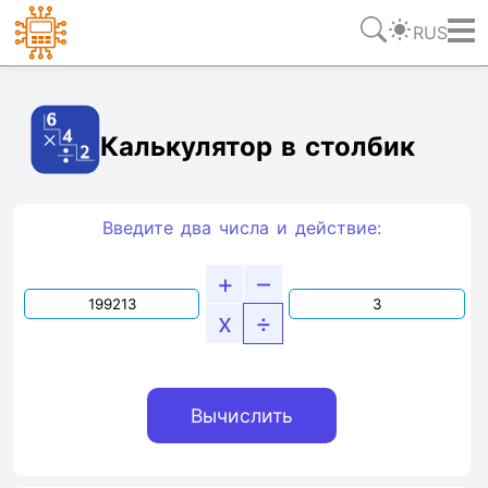
RUS
Ссылка
Текст
HTML
Виджет
Калькулятор в столбик
Введите два числа и действие:
+
–
x
÷