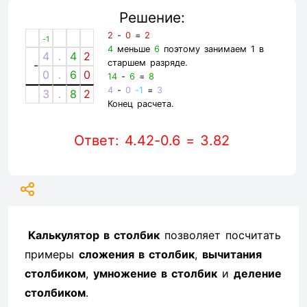
Решение:
2
-
0
=
2
-1
4
меньше
6
поэтому занимаем 1 в
4
.
4
2
старшем разряде.
-
0
.
6
0
14
-
6
=
8
4
-
0
-1
=
3
3
.
8
2
Конец расчета.
Ответ: 4.42-0.6 = 3.82
Калькулятор в столбик
позволяет посчитать
примеры
сложения в столбик
,
вычитания
столбиком
,
умножение в столбик
и
деление
столбиком
.