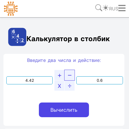
RUS
Ссылка
Текст
HTML
Виджет
Калькулятор в столбик
Введите два числа и действие:
+
–
x
÷