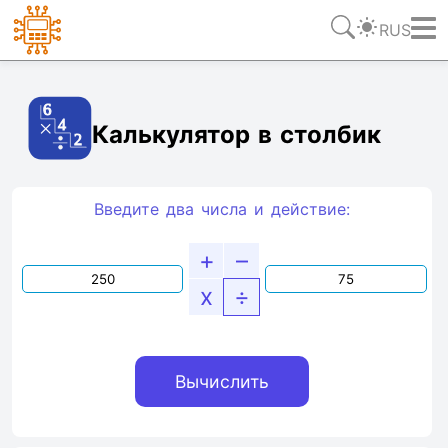
RUS
Ссылка
Текст
HTML
Виджет
Калькулятор в столбик
Введите два числа и действие:
+
–
x
÷