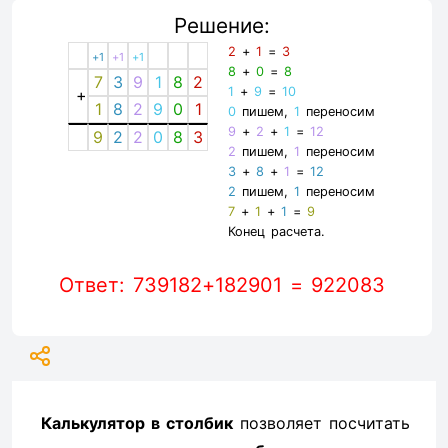
Решение:
2
+
1
=
3
+1
+1
+1
8
+
0
=
8
7
3
9
1
8
2
1
+
9
=
10
+
1
8
2
9
0
1
0
пишем,
1
переносим
9
+
2
+
1
=
12
9
2
2
0
8
3
2
пишем,
1
переносим
3
+
8
+
1
=
12
2
пишем,
1
переносим
7
+
1
+
1
=
9
Конец расчета.
Ответ: 739182+182901 = 922083
Калькулятор в столбик
позволяет посчитать