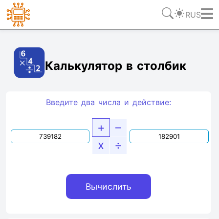
RUS
Ссылка
Текст
HTML
Виджет
Калькулятор в столбик
Введите два числа и действие:
+
–
x
÷