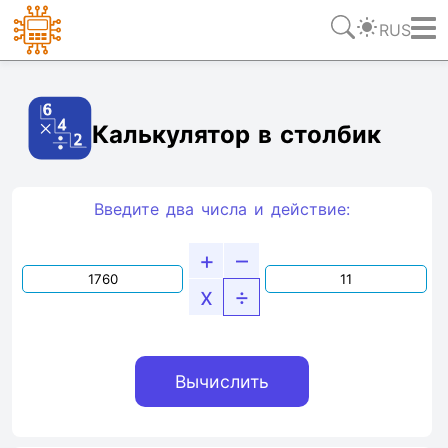
RUS
Ссылка
Текст
HTML
Виджет
Калькулятор в столбик
Введите два числа и действие:
+
–
x
÷