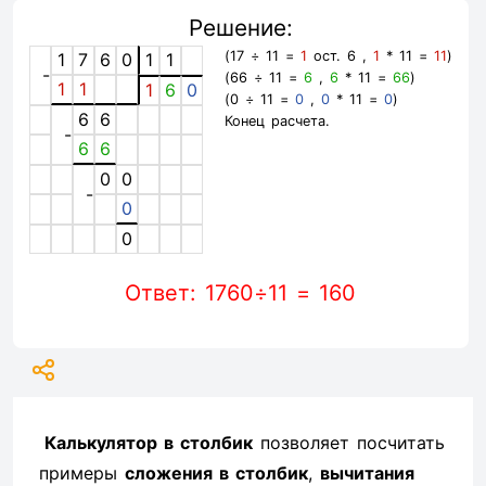
Решение:
(17 ÷ 11 =
1
ост. 6 ,
1
* 11 =
11
)
1
7
6
0
1
1
-
(66 ÷ 11 =
6
,
6
* 11 =
66
)
1
1
1
6
0
(0 ÷ 11 =
0
,
0
* 11 =
0
)
6
6
Конец расчета.
-
6
6
0
0
-
0
0
Ответ: 1760÷11 = 160
Калькулятор в столбик
позволяет посчитать
примеры
сложения в столбик
,
вычитания