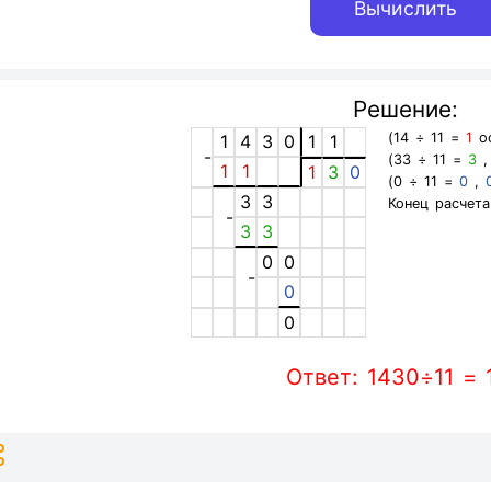
Решение:
(14 ÷ 11 =
1
ос
1
4
3
0
1
1
-
(33 ÷ 11 =
3
1
1
1
3
0
(0 ÷ 11 =
0
,
3
3
Конец расчета
-
3
3
0
0
-
0
0
Ответ: 1430÷11 = 