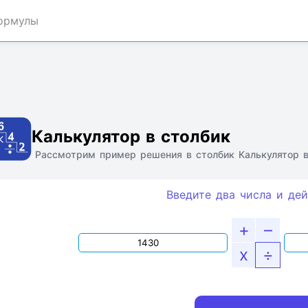
ормулы
Ссылка
Текст
HTML
Виджет
Калькулятор в столбик
Рассмотрим пример решения в столбик Калькулятор в
Введите два числа и дей
+
–
x
÷