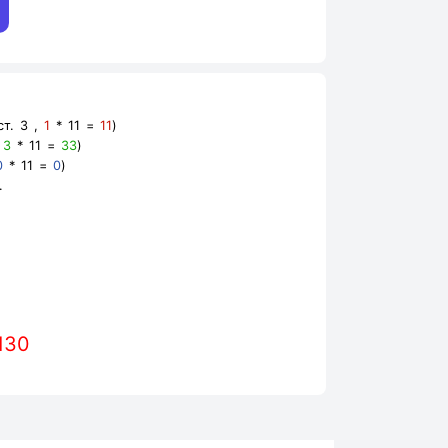
т. 3 ,
1
* 11 =
11
)
,
3
* 11 =
33
)
0
* 11 =
0
)
.
130