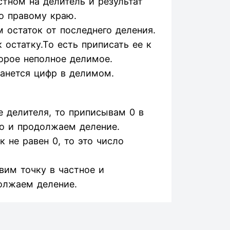
тном на делитель и результат
о правому краю.
 остаток от последнего деления.
остатку.То есть приписать ее к
орое неполное делимое.
танется цифр в делимом.
 делителя, то приписывам 0 в
о и продолжаем деление.
 не равен 0, то это число
авим точку в частное и
олжаем деление.