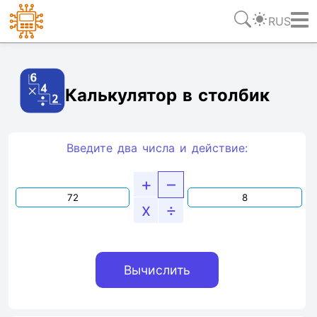
RUS
Ссылка
Текст
HTML
Виджет
Калькулятор в столбик
Введите два числа и действие:
+
–
x
÷