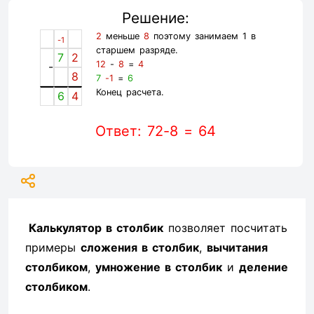
Решение:
2
меньше
8
поэтому занимаем 1 в
-1
старшем разряде.
7
2
12
-
8
=
4
-
8
7
-1
=
6
Конец расчета.
6
4
Ответ: 72-8 = 64
Калькулятор в столбик
позволяет посчитать
примеры
сложения в столбик
,
вычитания
столбиком
,
умножение в столбик
и
деление
столбиком
.