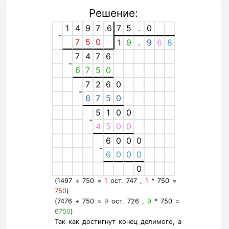
Решение:
1
4
9
7
.6
7
5
.
0
-
7
5
0
1
9
.
9
6
8
7
4
7
6
-
6
7
5
0
7
2
6
0
-
6
7
5
0
5
1
0
0
-
4
5
0
0
6
0
0
0
-
6
0
0
0
0
(1497 ÷ 750 =
1
ост. 747 ,
1
* 750 =
750
)
(7476 ÷ 750 =
9
ост. 726 ,
9
* 750 =
6750
)
Так как достигнут конец делимого, а