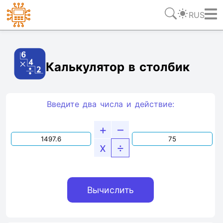
RUS
Ссылка
Текст
HTML
Виджет
Калькулятор в столбик
Введите два числа и действие:
+
–
x
÷