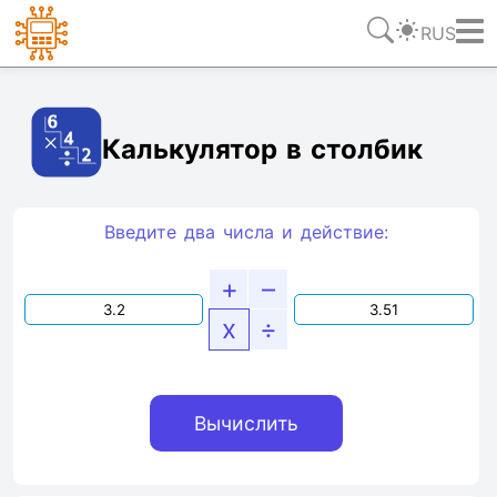
RUS
Ссылка
Текст
HTML
Виджет
Калькулятор в столбик
Введите два числа и действие:
+
–
x
÷