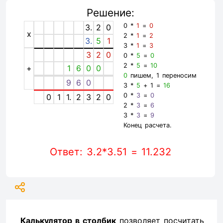
Решение:
0 *
1
=
0
3.
2
0
x
2 *
1
=
2
3.
5
1
3 *
1
=
3
3
2
0
0 *
5
=
0
2 *
5
=
10
+
1
6
0
0
0
пишем, 1 переносим
9
6
0
3 *
5
+ 1 =
16
0 *
3
=
0
0
1
1.
2
3
2
0
2 *
3
=
6
3 *
3
=
9
Конец расчета.
Ответ: 3.2*3.51 = 11.232
Калькулятор в столбик
позволяет посчитать