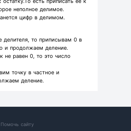
остатку.То есть приписать ее к
орое неполное делимое.
танется цифр в делимом.
 делителя, то приписывам 0 в
о и продолжаем деление.
 не равен 0, то это число
авим точку в частное и
олжаем деление.
Помочь сайту