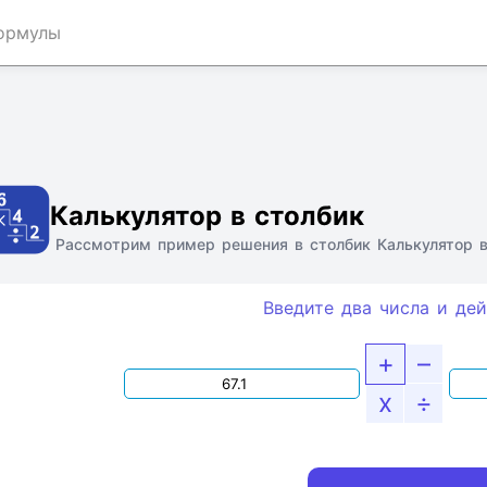
ормулы
Ссылка
Текст
HTML
Виджет
Калькулятор в столбик
Рассмотрим пример решения в столбик Калькулятор в 
Введите два числа и дей
+
–
x
÷