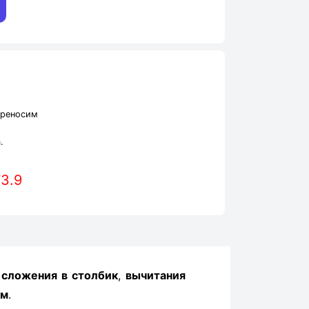
реносим
.
73.9
ы
сложения в столбик
,
вычитания
ом
.