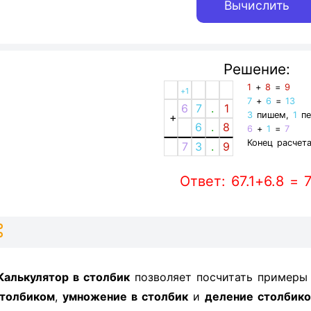
Решение:
1
+
8
=
9
+1
7
+
6
=
13
6
7
.
1
3
пишем,
1
пе
+
6
.
8
6
+
1
=
7
Конец расчета
7
3
.
9
Ответ: 67.1+6.8 = 
Калькулятор в столбик
позволяет посчитать пример
толбиком
,
умножение в столбик
и
деление столбик