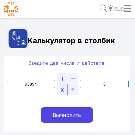
RUS
Ссылка
Текст
HTML
Виджет
Калькулятор в столбик
Введите два числа и действие:
+
–
x
÷