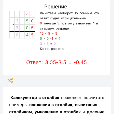
Решение:
Вычитаем наоборот.Но помним что
-1
ответ будет отрицательным.
3
.
5
0
0
меньше
5
поэтому занимаем 1 в
-
3
.
0
5
старшем разряде.
10
-
5
=
5
-
0
.
4
5
5
-
0
-1
=
4
3
-
3
=
0
Конец расчета.
Ответ: 3.05-3.5 = -0.45
Калькулятор в столбик
позволяет посчитать
примеры
сложения в столбик
,
вычитания
столбиком
,
умножение в столбик
и
деление