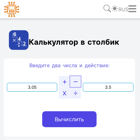
RUS
Ссылка
Текст
HTML
Виджет
Калькулятор в столбик
Введите два числа и действие:
+
–
x
÷