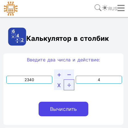
RUS
Ссылка
Текст
HTML
Виджет
Калькулятор в столбик
Введите два числа и действие:
+
–
x
÷