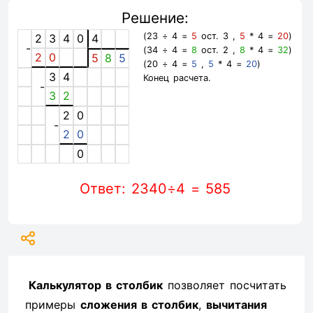
Решение:
(23 ÷ 4 =
5
ост. 3 ,
5
* 4 =
20
)
2
3
4
0
4
-
(34 ÷ 4 =
8
ост. 2 ,
8
* 4 =
32
)
2
0
5
8
5
(20 ÷ 4 =
5
,
5
* 4 =
20
)
3
4
Конец расчета.
-
3
2
2
0
-
2
0
0
Ответ: 2340÷4 = 585
Калькулятор в столбик
позволяет посчитать
примеры
сложения в столбик
,
вычитания