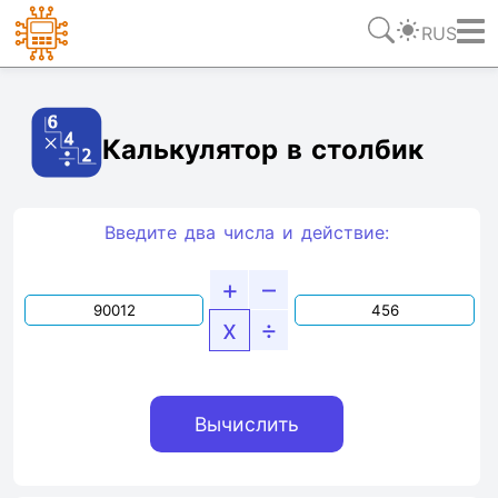
RUS
Ссылка
Текст
HTML
Виджет
Калькулятор в столбик
Введите два числа и действие:
+
–
x
÷