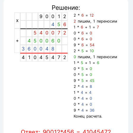
Решение:
2 *
6
=
12
9
0
0
1
2
x
2
пишем, 1 переносим
4
5
6
1 *
6
+ 1 =
7
5
4
0
0
7
2
0 *
6
=
0
0 *
6
=
0
+
4
5
0
0
6
0
9 *
6
=
54
3
6
0
0
4
8
2 *
5
=
10
4
1
0
4
5
4
7
2
0
пишем, 1 переносим
1 *
5
+ 1 =
6
0 *
5
=
0
0 *
5
=
0
9 *
5
=
45
2 *
4
=
8
1 *
4
=
4
0 *
4
=
0
0 *
4
=
0
9 *
4
=
36
Конец расчета.
Ответ: 90012*456 = 41045472