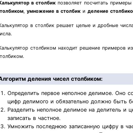
Калькулятор в столбик
позволяет посчитать пример
толбиком
,
умножение в столбик
и
деление столбик
Калькулятор в столбик решает целые и дробные числ
исла.
Калькулятор столбиком находит решение примеров из
толбиком.
Алгоритм деления чисел столбиком:
Определить первое неполное делимое. Оно со
цифр делимого и обязательно должно быть б
Разделить неполное делимое на делитель и ц
записать в частное.
Умножить последнюю записанную цифру в час