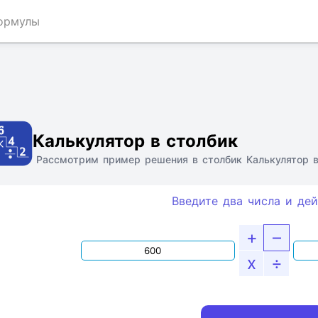
ормулы
Ссылка
Текст
HTML
Виджет
Калькулятор в столбик
Рассмотрим пример решения в столбик Калькулятор в
Введите два числа и дей
+
–
x
÷