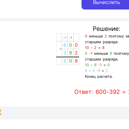
Решение:
0
меньше
2
поэтому за
-1
-1
старшем разряде.
6
0
0
10
-
2
=
8
-
3
9
2
0
-1
меньше
9
поэтому
старшем разряде.
2
0
8
10
-
9
-1
=
0
6
-
3
-1
=
2
Конец расчета.
Ответ: 600-392 =